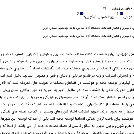
2
1
 دولتی
، رزیتا جمیلی اسکویی*
امپیوتر و فناوری اطلاعات، دانشگاه آزاد اسلامی، واحد مهدیشهر، سمنان، ایران
امپیوتر و فناوری اطلاعات، دانشگاه آزاد اسلامی، واحد مهدیشهر، سمنان، ایران
ور عزیزمان ایران شاهد تصادفات مختلف جاده ای، ریلی، هوایی و دریایی هستیم که در جریا
رات مالی و محیط زیستی فراوان، خسارت جانی جبران ناپذیری هم به مردم وارد می آی
دن حجم بالای ترافیک در مسیرهای مختلف می باشد ."اینترنت اشیاء " در سالهای اخیر، جن
 و گسترش اینترنت و وب در قلمرو فیزیکی و دنیای واقعی و مملوس انسانها، دخیل شده اس
 ابزارهای توسعه یافته و هوشمند در فضاهای مختلف با هویت های تعریف شده که قاد
انایی تحریک شدن را داشته باشند، در سالهای اخیر به تدریج به سوی واقعی شدن پیش 
بر این اساس استوار است که در آینده تمام موجودیتهای فیزیکی و دیجیتالی بتوانند باهم ارتبا
ی را با استفاده از تکنولوژیهای ارتباطات و اطلاعات باهم به اشتراک بگذارند و در نهایت
یسها را به وجود آورند. امروزه اینترنت اشیاء کاربردهای وسیعی در تمامی زمینه های زندگی انس
وشمند برای راحت کردن زندگی انسانها توسعه یافته اند. یکی از اهداف توسعه این شهرها،
ه های شهری و بین شهری به منظور کاستن از تعداد تصادفات جاده ای می باشد. از آنجا که یک
دم، رانندگان و پلیس راهنمایی و رانندگی ایجاد ازدحام و ترافیک در جاده ها و ایجاد تصادفا