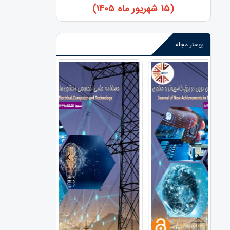
(15 شهریور ماه 1405)
پوستر مجله
›
‹