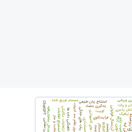
ری ورزشی
سیستم توزیع شده
استنتاج زبان طبیعی
ChatGPT
ان و ربات
مرور نظام مند ادبیات
یادگیری متضاد
فیبر کریستال فوتونی
ارتعاشات مکانیکی
استدلال ساختاریافته
ربات های خانگی
نش پذیری
استخراج اطلاعات
ناهمگنی داده ها
کوبیت
شبکه های کامپیوتری
ترافیک
شبکه
فرآیندکاوی
ساخت و ساز
PLC
حاکمیت داده
Arduino Uno
رایانش لبه
زی
اعتماد