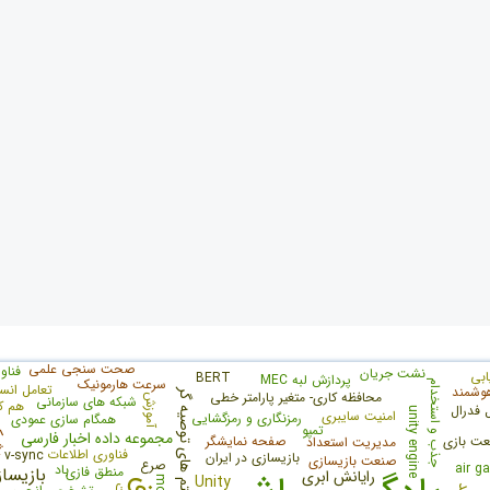
صحت سنجی علمی
فناو
نشت جریان
ابی
BERT
پردازش لبه MEC
سرعت هارمونیک
جذب و استخدام
تعامل انس
وشمند
سیستم های توصیه گر
محافظه کاری- متغیر پارامتر خطی
آموزش
شبکه های سازمانی
هم ک
 فدرال
unity engine
امنیت سایبری
رمزنگاری و رمزگشایی
همگام سازی عمودی
تمپو
ریز
مجموعه داده اخبار فارسی
ت بازی
صفحه نمایشگر
مدیریت استعداد
فناوری اطلاعات
v-sync
بازیسازی در ایران
صنعت بازیسازی
صرع
air g
باد
منطق فازی
بازیسا
رایانش ابری
Unity