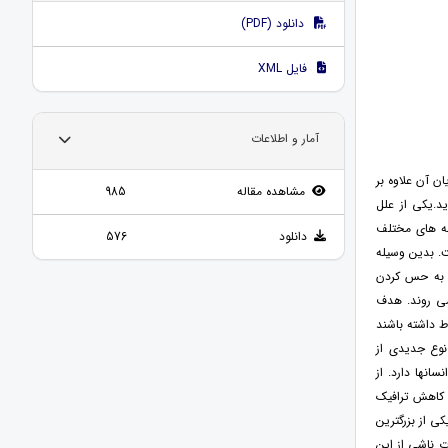
دانلود (PDF)
فایل XML
آمار و اطلاعات
ن آن علاوه بر
مشاهده مقاله
985
د.یکی از علل
به های مختلف
دانلود
576
ت. بدین وسیله
ر به حس کردن
می روند. هدف
ط داشته باشند
 نوع جدیدی از
انها دارد. از
 کاهش ترافیک
ی از بزرگترین
ت ناشی از این