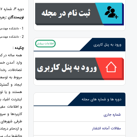
دوره 3، شماره ۷، ۱۴۰۲، صفحات 1 - 21
نویسندگان :
زهره
1
- دانشکده مهندسی ک
2
- دانشکده مهندسی ک
اطلاعات بیشتر
ورود به پنل کاربری
چکیده :
همه ساله در کش
وارد آمدن خسا
تصادفات، رخدا
مربوط به توسعه
ایجاد و گسترش
هستند و یا تو
اینترنت اشیاء 
دوره ها و شماره های مجله
و اطلاعات مفید
کاربردها و سرو
شماره جاری
طرفی شهرهای ه
مقالات آماده انتشار
و ازدحام درجاد
چالشها برای مر