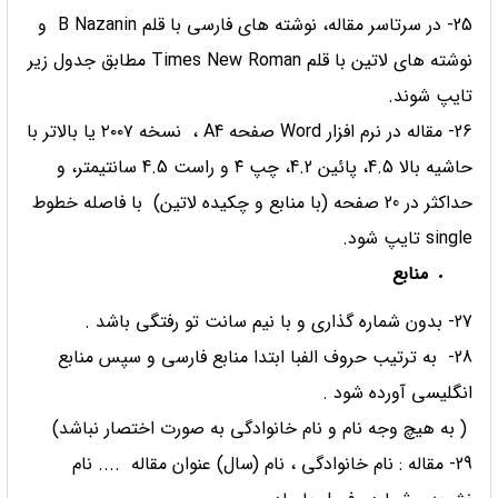
25- در سرتاسر مقاله، نوشته های فارسی با قلم B Nazanin و
نوشته های لاتین با قلم Times New Roman مطابق جدول زیر
تایپ شوند.
26- مقاله در نرم ­افزار Word صفحه A4 ، نسخه ۲۰۰۷ یا بالاتر با
حاشیه­ بالا 4.5، پائین 4.2، چپ ۴ و راست 4.5 سانتی­متر، و
حداکثر در 20 صفحه (با منابع و چکیده لاتین) با فاصله خطوط
single تایپ شود.
منابع
27- بدون شماره گذاری و با نیم سانت تو رفتگی باشد .
28- به ترتیب حروف الفبا ابتدا منابع فارسی و سپس منابع
انگلیسی آورده شود .
( به هیچ وجه نام و نام خانوادگی به صورت اختصار نباشد)
29- مقاله : نام خانوادگی ، نام (سال) عنوان مقاله .... نام