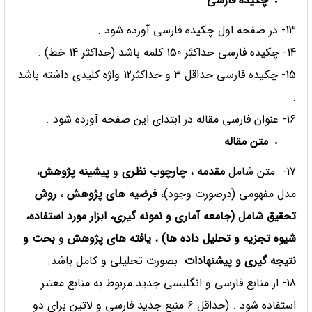
چکیده فارسی
13- در صفحه اول چکیده فارسی آورده شود .
14- چکیده فارسی حداکثر 150 کلمه باشد (حداکثر 14 خط) .
15- چکیده فارسی حداقل 3 و حداکثر12 واژه کلیدی داشته باشد
.
16- عنوان فارسی مقاله در ابتدای این صفحه آورده شود .
متن مقاله
17- متن شامل
مقدمه
،
چارچوب نظری
و
پیشینه پژوهش
،
مدل مفهومی (درصورت وجود)،
فرضیه های پژوهش
،
روش
تحقیق شامل (جامعه آماری و نمونه گیری، ابزار مورد استفاده،
شیوه تجزیه و تحلیل داده ها)
،
یافته های پژوهش
و
بحث و
نتیجه گیری و پیشنهادات
بصورت تحلیلی و کامل باشد.
18- از منابع فارسی و انگلیسی جدید مربوط به منابع معتبر
استفاده شود . (حداقل 6 منبع جدید فارسی و لاتین برای دو