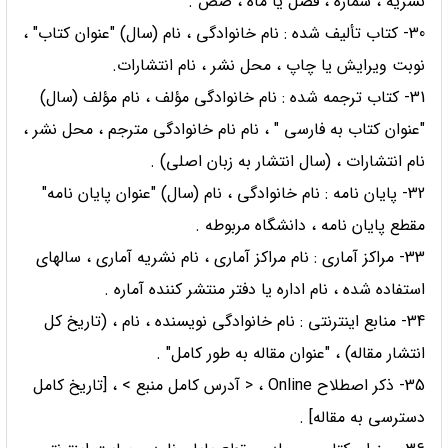
نشریه ، شماره ، فصل یا ماه ، صص .
30- کتاب تألیف شده : نام خانوادگی ، نام (سال) "عنوان کتاب" ،
نوبت ویرایش یا چاپ ، محل نشر ، نام انتشارات.
31- کتاب ترجمه شده : نام خانوادگی مؤلف ، نام مؤلف (سال)
"عنوان کتاب به فارسی " ، نام نام خانوادگی مترجم ، محل نشر ،
نام انتشارات ، (سال انتشار به زبان اصلی) .
32- پایان نامه : نام خانوادگی ، نام (سال) "عنوان پایان نامه"
مقطع پایان نامه ، دانشگاه مربوطه .
33- مراکز آماری : نام مراکز آماری ، نام نشریه آماری ، سالهای
استفاده شده ، نام اداره یا دفتر منتشر کننده آماره .
34- منابع اینترنتی : نام خانوادگی نویسنده ، نام ، (تاریخ کل
انتشار مقاله) ، "عنوان مقاله به طور کامل" .
35- ذکر اصطلاح Online ، < آدرس کامل منبع > ، [تاریخ کامل
دسترسی به مقاله] .