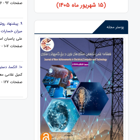
صفحات 92 - 106
(15 شهریور ماه 1405)
9. پیشنهاد ر
پوستر مجله
میزان خسارات م
علی پاسبان اسد
صفحات 107 - 126
10. الکسا، دستیار هوشمند آمازون، ابزاری برای خانه هوشمند مبتنی بر IOT
کمیل غلامی مع
صفحات 127 - 136
›
‹