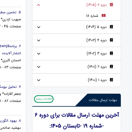
دوره 6 (1405)
5. تخمین سطح شارژ باتری لیتیوم &ndash; یونی با در نظر گرفتن اثرات دمایی
شماره 18
صهیب اژدری*
صفحات 45 - 62
دوره 5 (1404)
دوره ۴ (140۳)
انتشار آلاینده
دوره 3 (1402)
احسان اکبری*
دوره 2 (1401)
صفحات 63 - 81
دوره 1 (1400)
7. تحلیل بیومکانیکی دستگاه حرکت پسیو مدام برای زانو
جعفر آقازاده* 
اطلاعات بیشتر
مهلت ارسال مقالات
صفحات 82 - 91
آخرین مهلت ارسال مقالات برای دوره 6
8. بهبود الگوريتم ماشين بردارپشتيبان جهت افزايش دقت تشخيص نفوذ توسط الگوريتم خفاش
-شماره 19 -تابستان 1405:
مهشید صالحی*