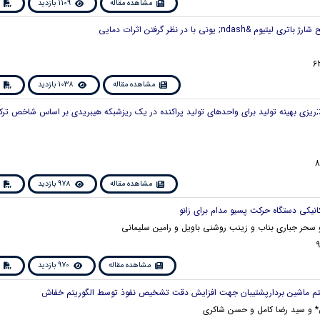
مشاهده مقاله
1109 بازدید
مشاهده مقاله
1038 بازدید
6. برنامه&zwnj;ریزی بهینه تولید برای واحدهای تولید پراکنده در یک ریزشبکه هیبریدی بر اساس شاخص ت
مشاهده مقاله
978 بازدید
و سحر جباری بناب و زینب روشنی باویل و رامین سلیمانی
مشاهده مقاله
970 بازدید
 و سید رضا کامل و حسن شاکری