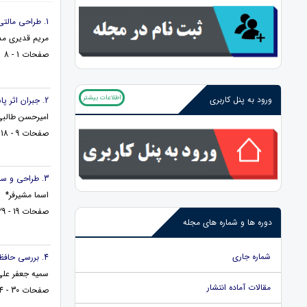
1. طراحی مالتی پلکسر2به 1 درتکنولوژی آتوماتای سلولی کوانتوم نقطه ای
مریم قدیری م
صفحات 1 - 8
اطلاعات بیشتر
ورود به پنل کاربری
2. جبران اثر پاشندگی در فیبرهای نوری با استفاده از روش پیش چرپ
امیرحسن طالبی
صفحات 9 - 18
3. طراحی و ساخت استتوسکوپ دیجیتالی
اسما مشیرفر*
صفحات 19 - 29
دوره ها و شماره های مجله
شماره جاری
4. بررسی حافظه های RAM مبتنی براتوماتای سلول کوانتمی
سمیه جعفر علی
مقالات آماده انتشار
صفحات 30 - 44