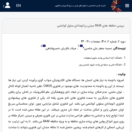
EN
نشریه علمی-تخصصی دستاوردهای نوین در برق،کامپیوتر و فناوری 
بررسی حافظه های RAM مبتنی براتوماتای سلول کوانتمی
دوره 2، شماره 2، 1401، صفحات 30 - 44
2
1
نویسندگان :
سمیه جعفر علی جاسبی*
، میلاد باقریان خسروشاهی
1
- دانشگاه آزاد اسلامی واحد علوم تحقیقات
2
- دانشگاه فنی و حرفه ای واحد شهید شمسی پور
چکیده :
امروزه باتوجه به نیاز های انسان ها دستگاه های الکترونیکی جواب گوی برآورده کردن این نیاز ها
نیستند.از این رو باتوجه به محدودیت های موجود در فناوری CMOS نظیر ناحیه اتصال کوتاه کانال
، توان نشتی، عدم امکان پیاده سازی در ابعاد نانو پژوهشگران علم الکترونیک در تلاش برای یافتن
فناوری های جایگزین به سمت فناوری های نانو متری رفته اند یکی از فناوری های پیشنهادی
فناوری اتوماتای سلولی کوانتمی می باشد این فناوری شامل مزایایی چون توان محاسباتی سریعُ
توان معرفی پاین و امکان ساخت در ابعاد نان متری میباشد. در این مقاله سعی شده است تا در
ابتدا توابع پایه و اساسی به منظور طراحی مدارت مبتنی بر این فاوری معرفی و سپس تمرکز مقاله بر
روی مرور انواع روشی های پیاده سازی حافظه و به ویژه حافظه RAM می باشد. تا به این ترتیب یه
ارزیابی اجمالی از کارهای انجام شده پیشین حاصل شده تا علاقه مندان این فناوری بتوانند با مباحث