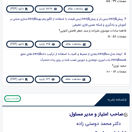
صفحات 37 - 55
مشاهده مقاله
18288 بازدید
دانلود (PDF)
4. پیش&zwnj;بینی بار و پیش&zwnj;بینی قیمت با استفاده از الگوریتم بهینه&zwnj;سازی مبتنی بر
آموزش و یادگیری و شبکه عصبی فازی تطبیقی
فاطمه سادات موسوی علیزاده و سید جعفر فاضلی آبلویی*
صفحات 56 - 81
مشاهده مقاله
795 بازدید
دانلود (PDF)
5. ایجاد مدل سه&zwnj;بعدی از محیط و اشیاء با استفاده از ترکیب داده&zwnj;های عمق
فاصله&zwnj;یاب لیزری دوبعدی و دوربین نصب شده بر روی ربات متحرک
سعید نوری*
صفحات 82 - 100
مشاهده مقاله
729 بازدید
دانلود (PDF)
اطلاعات بیشتر
شناسنامه نشریه
صاحب امتیاز و مدیر مسئول:
دکتر محمد دوستی زاده