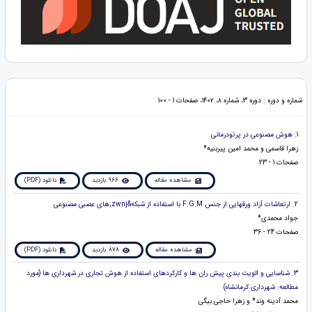
شماره و دوره : دوره 3، شماره ۸، ۱۴۰۲، صفحات 1 - 100
1. هوش مصنوعی در پرتودرمانی
زهرا قاسمی و محمد امین پیربنیه*
صفحات 1 - 23
مشاهده مقاله
966 بازدید
دانلود (PDF)
2. ارتعاشات آزاد ورقهایی از جنس F.G.M با استفاده از شبکه&zwnj;های عصبی مصنوعی
جواد محمدی*
صفحات 24 - 36
مشاهده مقاله
878 بازدید
دانلود (PDF)
3. شناسایی و الویت بندی پیش ران ها و کارکردهای استفاده از هوش تجاری در شهرداری ها (مورد
مطالعه: شهرداری کرمانشاه)
محمد آدینه وند* و زهرا حاجی بیگی