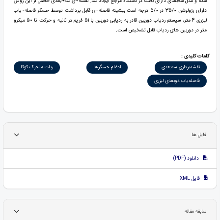
شده و مدل سه‌بعدی دارای بافت در دستگاه مرجع ایجاد شد. نقشه¬ی سه¬بعدی حاصل از این روش
دارای رزولوشن 35/0 در 5/0 درجه است.بیشینه فاصله¬ی قابل برداشت توسط حسگر فاصله¬یاب
لیزری 4 متر، سیستم ردیاب دوربین قادر به ردیابی دوربین با 51 فریم در ثانیه و حرکت تا 50 میکرو
متر در دوربین های ردیاب قابل تشخیص است.
کلمات کلیدی :
نقشه‌برداری سه‌بعدی
ادغام حسگرها
ربات متحرک کوکا
فاصله‌یاب دوبعدی لیزری
فایل ها
دانلود (PDF)
فایل XML
سابقه مقاله