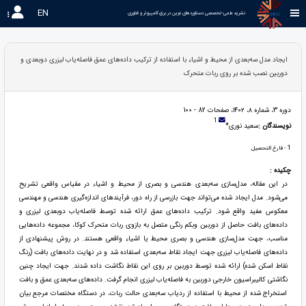
EN
نشریه علمی-تخصصی دستاوردهای نوین در برق،کامپیوتر و فناوری 
ایجاد مدل سه‌بعدی از محیط و اشیاء با استفاده از ترکیب داده‌های عمق فاصله‌یاب لیزری دوبعدی و
دوربین نصب شده بر روی ربات متحرک
دوره 3، شماره ۸، ۱۴۰۲، صفحات 82 - 100
1
نویسندگان :
سعید نوری*
1
- فارغ التحصیل
چکیده :
در این مقاله، مدل‌سازی سه‌بعدی هندسی و بصری از محیط و اشیاء در مقیاس واقعی تشریح
می‌شود. مدل ایجاد شده می‌تواند جهت بازرسی از راه دور، فرآیند‌های اندازه‌گیری هندسی و مهندسی
معکوس مفید واقع شود. ترکیب داده‌های عمق ارائه شده توسط فاصله‌یاب دوبعدی لیزری و
داده‌های بافت حاصل از دوربین وبکم رنگی متصل به بازوی ربات متحرک کوکا، مجموعه داده‌ها‌یی
مناسب، جهت مدل‌سازی هندسی و بصری محیط یا اشیاء واقعی هستند. در روش پیشنهادی از
داده‌های فاصله‌یاب لیزری جهت ایجاد نقاط سه‌بعدی استفاده شد و در نهایت داده‌های بافت (رنگ
نقاط اسکن شده) ارائه شده توسط دوربین بر روی این نقاط نگاشت داده شدند. جهت ایجاد چنین
نگاشتی کالیبراسیون خارجی دوربین به فاصله‌یاب لیزری انجام گرفت. داده‌های سه‌بعدی عمق و بافت
استخراج شده از محیط با استفاده از ردیاب سه‌بعدی حالت ربات، در دستگاه مختصات مرجع بیان