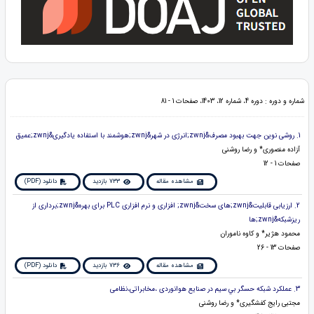
شماره و دوره : دوره 4، شماره 12، 1403، صفحات 1 - 81
1. روشی نوین جهت بهبود مصرف&zwnj;انرژی در شهر&zwnj;هوشمند با استفاده یادگیری&zwnj;عمیق
آزاده منصوری* و رضا روشنی
صفحات 1 - 12
مشاهده مقاله
733 بازدید
دانلود (PDF)
2. ارزیابی قابلیت&zwnj;های سخت&zwnj; افزاری و نرم افزاری PLC برای بهره&zwnj;برداری از
ریزشبکه&zwnj;ها
محمود هژیر* و کاوه ناموران
صفحات 13 - 26
مشاهده مقاله
736 بازدید
دانلود (PDF)
3. عملکرد شبكه حسگر بي سيم در صنایع هوانوردی ،مخابراتی،نظامی
مجتبی رایج کفشگیری* و رضا روشنی