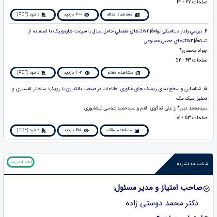
صفحات 27 - 42
مشاهده مقاله
700 بازدید
دانلود (PDF)
4. بررسي رفتار دینامیکی لوله&zwnj;هاي مفصلي حامل سيال با سرعت هارمونيک با استفاده از
شبکه&zwnj;های عصبی مصنوعی
جواد محمدی*
صفحات 43 - 52
مشاهده مقاله
602 بازدید
دانلود (PDF)
5. شناسایی و سطح بندی ریسک های فناوری اطلاعات در صنعت بانکداری با رویکرد ساختار تفسیری و
تحلیل میک مک
سیدمحمد دبیر* و علی ثناگوی اقدم و سیدحمید عباسی نیشابوری
صفحات 53 - 81
مشاهده مقاله
618 بازدید
دانلود (PDF)
اطلاعات بیشتر
شناسنامه نشریه
صاحب امتیاز و مدیر مسئول:
دکتر محمد دوستی زاده