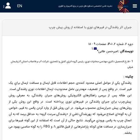
EN
نشریه علمی-تخصصی دستاوردهای نوین در برق،کامپیوتر و فناوری 
جبران اثر پاشندگی در فیبرهای نوری با استفاده از روش پیش چرپ
دوره 2، شماره 2، 1401، صفحات 9 - 18
1
نویسندگان :
امیرحسن طالبی*
1
- فارغ التحصیل دکتری مهندسی مخابرات نوری، رئیس گروه انرژی کنترل و تله‌متری، شرکت آب و فاضلاب استان آذربایجان
شرقی
چکیده :
پاشندگي يکي از عوامل اصلی محدود کننده‌ی حجم اطلاعات قابل ارسال و مسافت ارسال براي يک
فيبر است. در واقع پس از تضعیف، مهمترین عامل محدودیت ارسال اطلاعات نوری پاشندگی است.
این مقاله پس از بررسی راهکارهای الکترونیکی روش‌های جبران پاشندگی، به معرفی روش
پیش‌چرب برای جبرای پاشندگی در فیبرهای نوری پرداخته است. در واقع اين روش يکی از
روش‌های پيش جبران‌سازی محسوب می‌شود. در اين روش قبل از وارد کردن پالس به فيبر، خواص
آن به گونه‌ای اصلاح می‌شود که پهن‌شدگي ناشي از «پاشندگی سرعت گروه» به حداقل برسد که به آن
اعمال چرپ به پالس ورودي مي‌گويند. نتایج حاکی از آن است که استفاده از این گونه فیبرها برای
جبران‌سازی در مسافت های کوتاه پارامترهایی از قبیل فاکتور Λ و FBG را به گونه مناسبی بهبود می
بخشد.