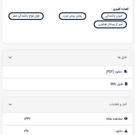
کلمات کلیدی :
جبران پاشندگی
روش پیش چرپ
طول موج پاشندگی صفر
فیبر کریستال فوتونی.
فایل ها
دانلود (PDF)
فایل XML
آمار و اطلاعات
مشاهده مقاله
1,336
دانلود
796