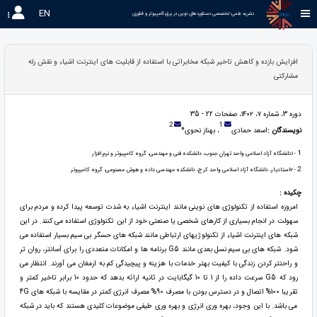
EN
نشریه علمی-تخصصی دستاوردهای نوین در برق،کامپیوتر و فناوری 
افزایش بازده و کاهش تاخیر شبکه مخابراتی با استفاده از قابلیت های اینترنت اشیاء و نقش رله
مشارکتی
دوره 3، شماره ۷، ۱۴۰۲، صفحات 22 - 35
2
1
نویسندگان :
اسعد حمادی
، بهناز نحوی*
1
- 1دانشگاه آزاد اسلامی واحد تهران جنوب، دانشکده فنی و مهندسی، گروه کامپیوتر و نرم افزار
2
- 2استادیار، دانشگاه آزاد اسلامی واحد کرج، دانشکده مهندسی داده و هوش مصنوعی، گروه کامیپوتر
چکیده :
امروزه استفاده از تکنولوژی های نوینی مانند اینترنت اشیاء به شدت توسعه پیدا کرده و مردم برای
سهولت در انجام بسیاری از کارهای شخصی یا صنعتی خود از این تکنولوژی استفاده می کنند. در این
شبکه های اینترنت اشیاء از تکنولوژیهای ارتباطی مانند شبکه های حسگر بی سیم بسیار استفاده می
شود. شبکه های بی سیم نسل بعدی مانند G5 برنامه ها و امکانات متعددی را برای آسانتر، روان تر
و راحتتر کردن زندگی با کیفیت بهتر خدمات با هزینه و پیچیدگی کم به ارمغان می آورند. انتظار می
رود که G5 سرعت داده را از 1 تا 10 گیگابایت در ثانیه ارائه بدهد که حدود 10 برابر تاخیر کمتر و
تقریبا 100% اتصال و در دسترس بودن با مصرف 90% مصرف انرژی کمتر در مقایسه با شبکه های 4G
می باشد. با این وجود، بهره وری انرژی و بهره وری طیفی موضوعات کلیدی هستند که باید در شبکه