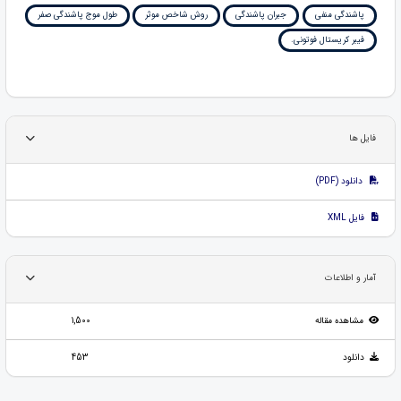
پاشندگی منفی
جبران پاشندگی
روش شاخص موثر
طول موج پاشندگی صفر
فیبر کریستال فوتونی.
فایل ها
دانلود (PDF)
فایل XML
آمار و اطلاعات
مشاهده مقاله
1,500
دانلود
453