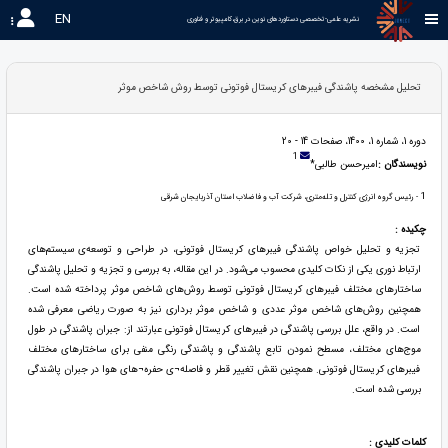
EN
نشریه علمی-تخصصی دستاوردهای نوین در برق،کامپیوتر و فناوری 
تحلیل مشخصه پاشندگی فیبرهای کریستال فوتونی توسط روش شاخص موثر
دوره 1، شماره 1، 1400، صفحات 14 - 20
1
نویسندگان :
امیرحسن طالبی*
1
- رئیس گروه انرژی کنترل و تله‌متری، شرکت آب و فاضلاب استان آذربایجان شرقی
چکیده :
تجزیه و تحلیل خواص پاشندگی فیبرهای کریستال فوتونی، در طراحی و توسعه‌ی سیستم‌های
ارتباط نوری یکی از نکات کلیدی محسوب می‌شود. در این مقاله، به بررسی و تجزیه و تحلیل پاشندگی
ساختارهای مختلف فیبرهای کریستال فوتونی توسط روش‌های شاخص موثر پرداخته شده است.
همچنین روش‌های شاخص موثر عددی و شاخص موثر برداری نیز به صورت ریاضی معرفی شده
است. در واقع، علل بررسی پاشندگی در فیبرهای کریستال فوتونی عبارتند از: جبران پاشندگی در طول
موج‌های مختلف، مسطح نمودن تابع پاشندگی و پاشندگی رنگی منفی برای ساختارهای مختلف
فیبرهای کریستال فوتونی. همچنین نقش تغییر قطر و فاصله¬ی حفره¬های هوا در جبران پاشندگی
بررسی شده است.
کلمات کلیدی :