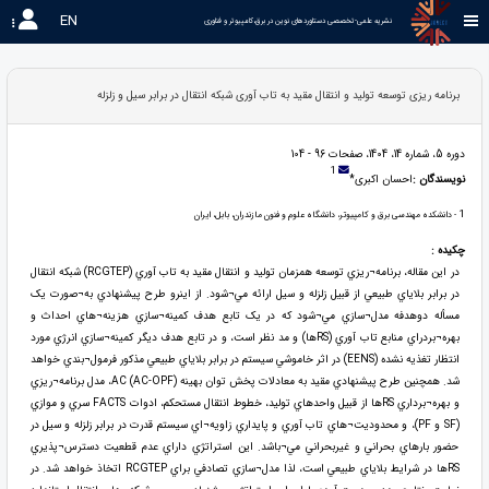
EN
نشریه علمی-تخصصی دستاوردهای نوین در برق،کامپیوتر و فناوری 
برنامه ریزی توسعه تولید و انتقال مقید به تاب آوری شبکه انتقال در برابر سیل و زلزله
دوره 5، شماره 14، 1404، صفحات 96 - 104
1
نویسندگان :
احسان اکبری*
1
- دانشکده مهندسی برق و کامپیوتر، دانشگاه علوم و فنون مازندران، بابل، ایران
چکیده :
در اين مقاله، برنامه¬ريزي توسعه همزمان توليد و انتقال مقید به تاب آوري (RCGTEP) شبکه انتقال
در برابر بلاياي طبيعي از قبيل زلزله و سيل ارائه مي¬شود. از اينرو طرح پيشنهادي به¬صورت يک
مسأله دوهدفه مدل¬سازي مي¬شود که در يک تابع هدف کمينه¬سازي هزينه¬هاي احداث و
بهره¬بردراي منابع تاب آوري (RSها) و مد نظر است، و در تابع هدف ديگر کمينه¬سازي انرژي مورد
انتظار تغذيه نشده (EENS) در اثر خاموشي سيستم در برابر بلاياي طبيعي مذکور فرمول¬بندي خواهد
شد. همچنين طرح پيشنهادي مقيد به معادلات پخش توان بهينه AC (AC-OPF)، مدل برنامه¬ريزي
و بهره¬برداري RSها از قبيل واحدهاي توليد، خطوط انتقال مستحکم، ادوات FACTS سري و موازي
(SF و PF)، و محدوديت¬هاي تاب آوري و پايداري زاويه¬اي سيستم قدرت در برابر زلزله و سيل در
حضور بارهاي بحراني و غيربحراني مي¬باشد. اين استراتژي داراي عدم قطعيت دسترس¬پذيري
RSها در شرايط بلاياي طبيعي است، لذا مدل¬سازي تصادفي براي RCGTEP اتخاذ خواهد شد. در