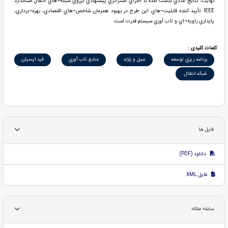
نهايت، نتايج عددي بدست آمده با اجراي استراتژي پيشنهادي برروي شبکه¬هاي انتقال استاندارد
IEEE تأييد کننده قابليت¬هاي اين طرح در بهبود همزمان شاخص¬هاي اقتصادي، بهره¬برداري،
پايداري زاويه¬اي و تاب آوري سيستم قدرت است
کلمات کلیدی :
برنامه ريزي توسعه
سيل و زلزله
منابع تاب آوري
قيد اپسيلن
شبکه انتقال.
فایل ها
دانلود (PDF)
فایل XML
سابقه مقاله