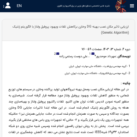
EN
نشریه علمی-تخصصی دستاوردهای نوین در برق،کامپیوتر و فناوری 
ارزیابی تاثیر مکان نصب بهینه DG وخازن برکاهش تلفات وبهبود پروفیل ولتاژ با الگوریتم ژنتیک
(Genetic Algorithm)
دوره 4، شماره 13، 1403، صفحات 59 - 76
2
1
نویسندگان :
مهرداد موحدپور*
، علی دوست رستمی زاده
1
- گروه مهندسی برق-قدرت ، دانشگاه ملی مهارت، تهران ، ایران
2
- گروه مهندسی برق-الکترونیک ، دانشگاه ملی مهارت، تهران ، ایران
چکیده :
در این مقاله ارزیابی مکان نصب ومحل بهینه نیروگاههای تولید پراکنده وخازن در سیستم های توزیع
شعاعی به منظور کاهش تلفات وبهبود پروفیل ولتاژ مورد مطالعه قرار گرفته است. شبیه‌سازی به
منظور کمینه نمودن اندیس تلفات توان های اکتیو، تلفات راکتیوو پروفیل ولتاژ و بهینه‌سازی چند
هدفه به روش الگوریتم ژنتیک انجام شده است. در این مقاله ابتدا تاثیرات جایابی DG وخازن
بصورت جداگانه و سپس به صورت همزمان انجام شده است.در حالت جایابی همزمان نیز 1- حالتیکه
همه تجهیزات روی یک باس قرار بگیرند و 2- حالتی که تجهیزات روی باس های مختلفی قرار بگیرند
بررسی شده است. پخش بار به روش نیوتن رافسون انجام شده وسپس شبیه سازی روی دو شبکه
استاندارد 33و69 شینهIEEE تست شده است.نتایج نشان می دهد که کاهش چشمگیری در تلفات