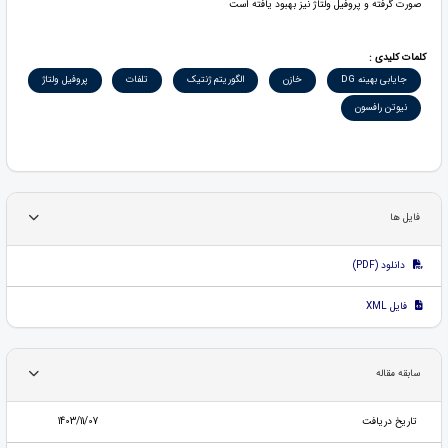
صورت گرفته و پروفیل ولتاژ نیز بهبود یافته است
کلمات کلیدی :
جایابی بهینه DG
خازن
الگوریتم ژنتیک
تلفات
پروفیل ولتاژ
نیوتن رافسون
فایل ها
دانلود (PDF)
فایل XML
سابقه مقاله
تاریخ دریافت
1403/11/07