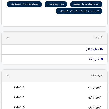
ردیابی نقطه ی توان بیشینه
مبدل چند ورودی
سیستم های انرژی تجدید پذیر
مدل سازی و یکپارچه سازی توان هیبریدی.
فایل ها
دانلود (PDF)
فایل XML
سابقه مقاله
تاریخ دریافت
1404/02/17
تاریخ بازنگری
1404/02/22
تاریخ پذیرش
1404/02/30