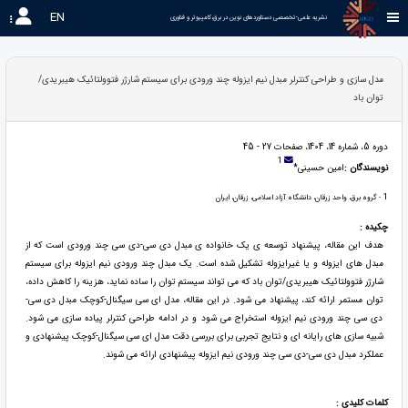
EN
نشریه علمی-تخصصی دستاوردهای نوین در برق،کامپیوتر و فناوری 
مدل سازی و طراحی کنترلر مبدل نیم ایزوله چند ورودی برای سیستم شارژر فتوولتائیک هیبریدی/
توان باد
دوره 5، شماره 14، 1404، صفحات 27 - 45
1
نویسندگان :
امین حسینی*
1
- گروه برق، واحد زرقان، دانشگاه آزاد اسلامی، زرقان، ایران
چکیده :
هدف این مقاله، پیشنهاد توسعه ی یک خانواده ی مبدل دی سی-دی سی چند ورودی است که از
مبدل های ایزوله و یا غیرایزوله تشکیل شده است. یک مبدل چند ورودی نیم ایزوله برای سیستم
شارژر فتوولتائیک هیبریدی/توان باد که می تواند سیستم توان را ساده نماید، هزینه را کاهش داده،
توان مستمر ارائه کند، پیشنهاد می شود. در این مقاله، مدل ای سی سیگنال-کوچک مبدل دی سی-
دی سی چند ورودی نیم ایزوله استخراج می شود و در ادامه طراحی کنترلر پیاده سازی می شود.
شبیه سازی های رایانه ای و نتایج تجربی برای بررسی دقت مدل ای سی سیگنال-کوچک پیشنهادی و
عملکرد مبدل دی سی-دی سی چند ورودی نیم ایزوله پیشنهادی ارائه می شوند.
کلمات کلیدی :