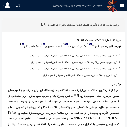
EN
نشریه علمی-تخصصی دستاوردهای نوین در برق،کامپیوتر و فناوری 
بررسی روش های یادگیری عمیق جهت تشخیص صرع در تصاویر MRI
دوره 5، شماره 16، 1404، صفحات 56 - 71
4
3
2
1
نویسندگان :
هاجر دانش*
، نگین شفیع زاده
، فرهاد خسروی
، شکوفه یراقی
1
- گروه برق و مهندسی پزشکی، دانشکده فنی مهندسی، دانشگاه شهید اشرفی اصفهانی، اصفهان، ایران
2
- گروه برق و مهندسی پزشکی، دانشکده فنی مهندسی، دانشگاه شهید اشرفی اصفهانی، اصفهان، ایران
3
- گروه برق و مهندسی پزشکی، دانشکده فنی مهندسی، دانشگاه شهید اشرفی اصفهانی، اصفهان، ایران
4
- گروه کامپیوتر، دانشکده فنی مهندسی، دانشگاه شهید اشرفی اصفهانی، اصفهان، ایران
چکیده :
صرع از شایع‌ترین اختلالات نورولوژیک است که تشخیص زودهنگام آن برای جلوگیری از آسیب‌های
عصبی ضروری است. تصویربرداری MRI به‌دلیل وضوح بالا و غیرتهاجمی بودن، ابزار استاندارد در
شناسایی ضایعات مغزی مرتبط با صرع محسوب می‌شود، اما تفسیر دستی آن زمان‌بر و مستعد
خطاست. در سال‌های اخیر، شبکه‌های عصبی کانولوشنی (CNN) امکان تحلیل خودکار تصاویر MRI و
شناسایی الگوهای پیچیده را فراهم کرده‌اند. این مطالعه مروری به بررسی عملکرد مدل‌های Fc-Net،
3D-CNN، DAG-CNN، U-Net و m-CNN در تشخیص صرع پرداخته است. نتایج نشان می‌دهند
که مدل‌های سه‌بعدی با تحلیل حجمی داده‌ها، بالاترین دقت را داشته‌اند در برخی موارد تا بیش از