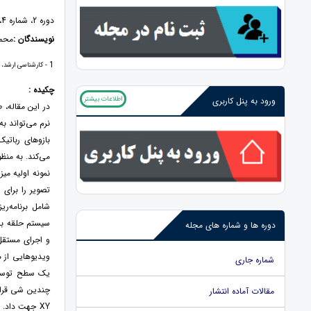
دوره 2، شماره 4، 1401، صفحات 113 - 128
نویسندگان :
محمد
1
- کارشناسی ارشد، 
چکیده :
اطلاعات بیشتر
ورود به پنل کاربری
در اين مقاله، 
نرم می‌تواند ب
بازوهای رباتی
می‌کند. به منظ
نمونه اولیه می
تصویر را برای 
شامل برنامه‌ر
سیستم حلقه بست
دوره ها و شماره های مجله
و اجرای مستقل 
ویدیوهایی از 
شماره جاری
یک سطح توسعه 
چندین شی قرار 
مقالات آماده انتشار
XY جهت داد.