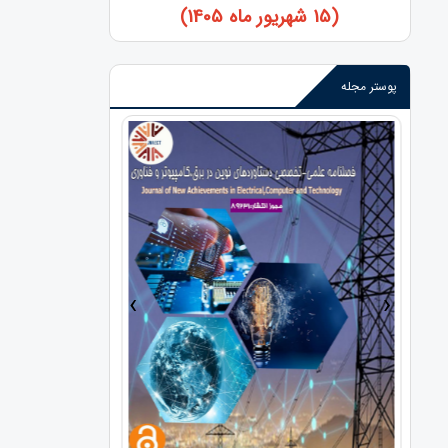
(15 شهریور ماه 1405)
پوستر مجله
›
‹