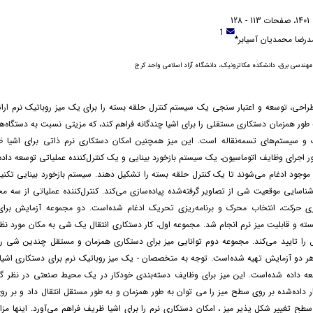
1
رضا محمدیان آسیابر*
مهندسی برق، دانشکده مکاترونیک، دانشگاه آزاد اسلامی واحد کرج
طراحی، توسعه و اعتبار سنجی یک سیستم کنترل حلقه بسته را برای یک میز روباتیک نرم ارائ
ه طور همزمان دستکاری مستقلی را برای اشیا چندگانه فراهم کند، که مزیتی نسبت به دستگاه‌ه
ک و سیستم‌های تسمه‌نقاله است. این میز همچنین امکان دستکاری نرم ذاتی برای اشیا ظ
ور اجرای وظایف اتوماسیون، یک سیستم بازخورد بینایی و یک کنترل‌کننده عملیاتی توسعه داده
ز موجود ادغام می‌شوند تا یک کنترل حلقه بسته را تشکیل دهند. سیستم بازخورد بینایی تکن
شناسایی موقعیت شی از تصاویر گرفته‌شده پیاده‌سازی می‌کند. کنترل‌کننده عملیاتی از سه مج
یزی حرکت، انتخاب محرک و برنامه‌ریزی تحریک ادغام شده‌است. دو مجموعه آزمایش برای
ه و قابلیت میز نرم انجام شد. مجموعه اول، کار دستکاری انتقال یک شی به مکان مورد نظر ب
را تایید می‌کند. مجموعه دوم توانایی میز برای دستکاری همزمان و مستقل چندین شی را 
هر دو آزمایش تهیه شده‌است. توجه به متخصصان - یک میز روباتیک نرم برای دستکاری اشیا
داده شده‌است. این میز برای وظایف دسته‌بندی خودکار در یک محیط صنعتی در نظر گر
داده‌شده بر روی سطح میز را می توان به طور همزمان و به طور مستقل انتقال داد و بر 
 سطح تغییر شکل پذیر میز ، امکان دستکاری نرم را برای اشیا ظریف فراهم می‌آورد. اینها مز