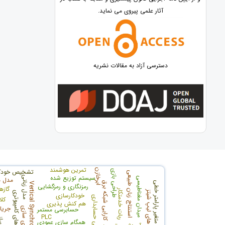
آثار علمی پیروی می نماید.
دسترسی آزاد به مقالات نشریه
تمرین هوشمند
ابرخازن
تشخیص خودکا
طراحی بازی
استنتاج زبان طبیعی
سیستم توزیع شده
مدل زبانی
میدان مغناطیسی
مدل ه
محافظه کاری- متغیر پارامتر خطی
کارایی شبکه برق
Vertical Synchronization
رمزنگاری و رمزگشایی
گازه
ربات خدمتکار
سیستم های لیپ شیتز
بازی های کامپیوتری
خودکارسازی
کلا
هم کنش پذیری
جریا
حسابرسی مستمر
PLC
همگام سازی عمودی