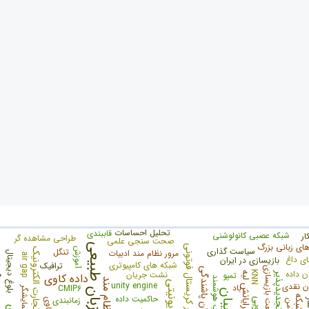
تحلیل احساسات
قاببندی
شبکه عصبی کانولوشنی
ر
طراحی مشاهده گر
صحت سنجی علمی
ای زبانی بزرگ
پردازش زبان طبیعی
فیبر کریستال فوتونی
سیاست گذاری
آموزش
تنگل
تجارت الکترونیک
مرور نظام مند ادبیات
بلوغ دیجیتال
air gap
ای داغ
بازیسازی در ایران
شبکه های کامپیوتری
ترافیک
صنعت بازیسازی
جبران پاشندگی
ن داده
نشت جریان
KNN
تمپو
رایانش لبه
داده کاوی
درب هوشمند
مرور نظام مند
یونیتی
unity engine
ن نقدی
باد
CMIP6
حاکمیت داده
ریزشبکه
زمانبندی