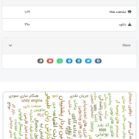
مشاهده مقاله
1,021
دانلود
380
Share
پردازش زبان طبیعی
متلب
دوقلوی دیجیتال
تمپو
زمانبندی
جریان نقدی
همگام سازی عمودی
برنامه ریزی مالی
تشخیص انجین
جبران پاشندگی
ماشین بردار پشتیبان
پکیج سازی
unity engine
سیستم های توصیه گر
پزشکی
سی شارپ
انرژی های تجدیدپذیر
موانع
بهره وری
صنعت بازی
بازار کار
MRI
بازی های ویدیویی
متاورس
فناوری های نوین
فیبر کریستال فوتونی
طیف گسترده
PLC
مجموعه داده اخبار فارسی
داده کاوی
اینترنت اشیاء
الکسا
پیش بینی مالی
بودجه بندی سازمانی
مرور نظام مند
تحول دیجیتال
فناوری اطلاعات
Unity
کد بلند
رایانش لبه
KNN
POF
یونیتی
AI
خازن
فیلتر