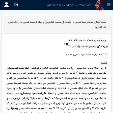
EN
نشریه علمی-تخصصی دستاوردهای نوین در برق،کامپیوتر و فناوری 
تولید میدان کاوشگر مغناطیسی با استفاده از سنسور کوانتومی و مواد فرومغناطیسی برای تشخیص
غدد لنفاوی
دوره 2، شماره 4، 1401، صفحات 39 - 48
1
نویسندگان :
محمدرضا محمدیان آسیابر*
1
- کارشناسی ارشد، دانشگاه آزاد اسلامی واحد کرج
چکیده :
در این مقاله پروب مغناطیسی را با یک سنسور کوانتومی الماس و کویل‌های الکترومغناطیسی برای
تشخیص غدد لنفاوی شاهد (‏SLN ها)‏ به عنوان کاربرد پزشکی سنجش کوانتومی الماس توسعه داده
شده است. کاوشگر نانوذرات مغناطیسی (MNP ها) انباشته شده در SLN ها را مغناطیسی می کند و
میدان های مغناطیسی MNP های مغناطیسی را تشخیص می دهد. ما یک هسته فرومغناطیسی
طراحی کردیم که یک شکل منحصر به فرد دارد و سیستم تولید میدان مغناطیسی را برای بهبود
عملکرد تشخیص، مانند حساسیت مغناطیسی و فاصله قابل‌تشخیص، بهینه‌سازی کرد. هسته
مغناطیسی پیشنهادی، قدرت میدان مغناطیسی برانگیختگی را در فاصله طولانی‌تر افزایش می‌دهد و
قدرت میدان بایاس را در محل سنسور کوانتومی الماس سرکوب می‌کند. افزایش میدان تحریک
تقریبا ۳۷۰ % و کاهش میدان بایاس تقریبا ۴۵ % است. علاوه بر هسته مغناطیسی پیشنهادی،