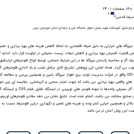
1
درضا قدسی*
 ابزاردقیق، آموزشکده شهید چمران- اهواز، دانشگاه فنی و حرفه ای استان خوزستان، ایران.
نیروگاه های حرارتی به دلیل صرفه اقتصادی، به لحاظ کاهش هزینه های بهره برداری و تعم
یش قابلیت اطمینان بهره برداری و کاهش تبعات زیست محیطی در اولویت قرار دارد. اندازه 
ف گاز و محاسبه راندمان نیروگاه ها در این شرایط حساس، توسط انواع فلومترهای ابزاردقیق
 می گردد. هدف اصلی این پژوهش تشریح کامل مراحل نصب و راه اندازی فلومترهای گ
استاندارد ISO-5167 واقع در شرکت مدیریت تولید برق اهواز- نیروگاه رامین و همچنین بررسی و مطالعه ک
ده های واقعی بهره برداری می باشد که جهت اعتبار سنجی و اثربخشی، مقایسه ای بین نمون
اوریفیس پلیت گاز مصرفی واحدها با نمونه فلومتر های تو
 در صنایع مختلف می باشند، انجام شده است. نتایج نشان می دهد مقادیر فلومترهای اوریف
تر و همچنین خرابی کمتر بوده و هزینه های تعمیر و نگهداری دراین فلومترها، نسبت به ن
ب این روش آسان تر می باشد.