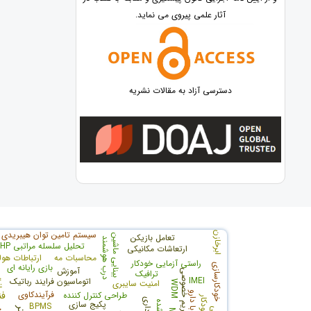
آثار علمی پیروی می نماید.
دسترسی آزاد به مقالات نشریه
سیستم تامین توان هیبریدی
ابرخازن
تعامل بازیکن
بینایی ماشین
درب هوشمند
تحلیل سلسله مراتبی AHP
ارتعاشات مکانیکی
محاسبات مه
ارتباطات هول
راستی آزمایی خودکار
بازی رایانه ای
خودکارسازی
آموزش
امنیت و حریم خصوصی
ترافیک
مانی
IMEI
اتوماسیون فرایند رباتیک
امنیت سایبری
WDM
فرآیندکاوی
فن
طراحی کنترل کننده
شهرداری
پکیج سازی
BPMS
ج