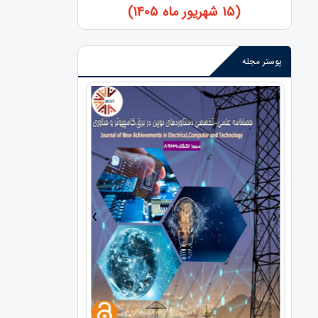
(15 شهریور ماه 1405)
پوستر مجله
›
‹