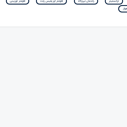
ترانسمیتر
راندمان نیروگاه
فلومتر اوریفیس پلت
فلومتر توربینی
واز.