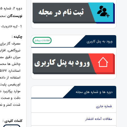
دوره 2، شماره ۵، ۱۴۰۱، صفحات 1 - 23
نویسندگان :
محم
1
- گروه الکترونیک و
چکیده :
اطلاعات بیشتر
ورود به پنل کاربری
مصرف گاز برای 
نیروگاهی، افزا
میزان دقیق مصر
چالش ها محسوب
استفاده از دا
موارد پرکاربرد
دوره ها و شماره های مجله
دقت و صحت بالا
شدت کمتر و نص
شماره جاری
مقالات آماده انتشار
کلمات کلیدی :