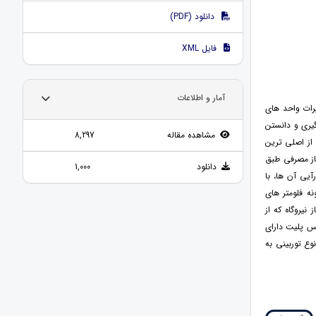
دانلود (PDF)
فایل XML
آمار و اطلاعات
یرات واحد های
گیری و دانستن
مشاهده مقاله
8,297
 از اصلی ترین
از مصرفی طبق
دانلود
1,000
ارآیی آن ها، با
ه فلومتر های
ربینی در ایستگاه تقلیل فشار CGS و ایستگاه گاز نیروگاه که از
یس پلیت دارای
وع توربینی به