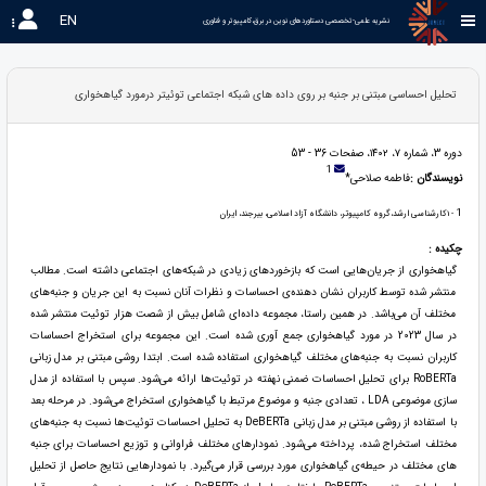
EN
نشریه علمی-تخصصی دستاوردهای نوین در برق،کامپیوتر و فناوری 
تحلیل احساسی مبتنی بر جنبه بر روی داده های شبکه اجتماعی توئیتر درمورد گیاهخواری
دوره 3، شماره ۷، ۱۴۰۲، صفحات 36 - 53
1
نویسندگان :
فاطمه صلاحی*
1
- 1کارشناسی ارشد،گروه کامپیوتر، دانشگاه آزاد اسلامی، بیرجند، ایران
چکیده :
گیاهخواری از جریان‌هایی است که بازخوردهای زیادی در شبکه‌های اجتماعی داشته است. مطالب
منتشر شده توسط کاربران نشان دهنده‌ی احساسات و نظرات آنان نسبت به این جریان و جنبه‌های
مختلف آن می‌باشد. در همین راستا، مجموعه داده‌ای شامل بیش از شصت هزار توئیت منتشر شده
در سال 2023 در مورد گیاهخواری جمع آوری شده است. این مجموعه برای استخراج احساسات
کاربران نسبت به جنبه‌های مختلف گیاهخواری استفاده شده است. ابتدا روشی مبتنی بر مدل زبانی
RoBERTa برای تحلیل احساسات ضمنی نهفته در توئیت‌ها ارائه می‌شود. سپس با استفاده از مدل
سازی موضوعی LDA ، تعدادی جنبه و موضوع مرتبط با گیاهخواری استخراج می‌شود. در مرحله بعد
با استفاده از روشی مبتنی بر مدل زبانی DeBERTa به تحلیل احساسات توئیت‌ها نسبت به جنبه‌های
مختلف استخراج شده، پرداخته می‌شود. نمودارهای مختلف فراوانی و توزیع احساسات برای جنبه
های مختلف در حیطه‌ی گیاهخواری مورد بررسی قرار می‌گیرد. با نمودارهایی نتایج حاصل از تحلیل