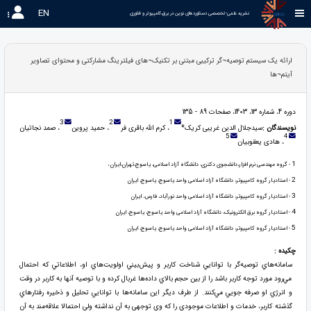
EN
نشریه علمی-تخصصی دستاوردهای نوین در برق،کامپیوتر و فناوری 
ارائه یک سیستم توصیه¬گر ترکیبی مبتنی بر تکنیک¬های فیلترینگ مشارکتی و محتوای تصاویر
آیتم¬ها
دوره 4، شماره 13، 1403، صفحات 89 - 135
3
2
1
نویسندگان :
سیدجلال الدین غریبی کریک*
، کرم الله باقری فر
، حمید پروین
، صمد نجاتیان
5
4
، هادی یعقوبیان
1
- گروه مهندسی نرم افزار،دانشجوی دکتری، دانشگاه آزاد اسلامی، یاسوج،تهران،ایران ،
2
- استادیار گروه کامپیوتر، دانشگاه آزاد اسلامی واحد یاسوج، یاسوج، ایران
3
- استادیار گروه کامپیوتر، دانشگاه آزاد اسلامی واحد نورآباد، فارس، ایران
4
- استادیار گروه برق الکترونیک، دانشگاه آزاد اسلامی واحد یاسوج، یاسوج، ایران
5
- استادیار گروه کامپیوتر، دانشگاه آزاد اسلامی واحد یاسوج، یاسوج، ایران
چکیده :
سامانه‌هاي توصيه‌گر با توانايي شناخت كاربر و پيش‌بيني اولويت‌هاي او‌، اطلاعاتي كه احتمال
مي‌رود مورد توجه كاربر باشد را از بين حجم بالاي داده‌ها غربال كرده و با توصيه آنها به كاربر در وقت
و انرژي او صرفه جويي مي‌كنند. از طرف ديگر اين سامانه‌ها با توانايي تحليل و ذخيره رفتارهاي
گذشته كاربر، خدمات و اطلاعات موجودي را كه وي توجهي به آن نداشته ولي احتمالا علاقه‌مند به آن