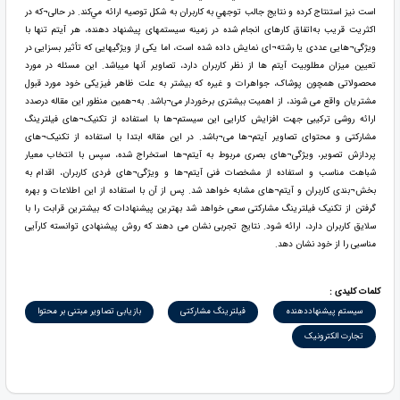
است نيز استنتاج كرده و نتايج جالب توجهي به كاربران به شکل توصيه ارائه مي‌کند. در حالی¬که در
اکثریت قریب به‌اتفاق کارهای انجام شده در زمینه سیستمهای پیشنهاد دهنده، هر آیتم تنها با
ویژگی¬هایی عددی یا رشته¬ای نمایش داده شده است، اما یکی از ویژگیهایی که تأثیر بسزایی در
تعیین میزان مطلوبیت آیتم ها از نظر کاربران دارد، تصاویر آنها میباشد. این مسئله در مورد
محصولاتی همچون پوشاک، جواهرات و غیره که بیشتر به علت ظاهر فیزیکی خود مورد قبول
مشتریان واقع می شوند، از اهمیت بیشتری برخوردار می¬باشد. به¬همین منظور این مقاله درصدد
ارائه روشی ترکیبی جهت افزایش کارایی این سیستم¬ها با استفاده از تکنیک¬های فیلترینگ
مشارکتی و محتوای تصاویر آیتم¬ها می¬باشد. در این مقاله ابتدا با استفاده از تکنیک¬های
پردازش تصویر، ویژگی¬های بصری مربوط به آیتم¬ها استخراج شده، سپس با انتخاب معیار
شباهت مناسب و استفاده از مشخصات فنی آیتم¬ها و ویژگی¬های فردی کاربران، اقدام به
بخش¬بندی کاربران و آیتم¬های مشابه خواهد شد. پس از آن با استفاده از این اطلاعات و بهره
گرفتن از تکنیک فیلترینگ مشارکتی سعی خواهد شد بهترین پیشنهادات که بیشترین قرابت را با
سلایق کاربران دارد، ارائه شود. نتایج تجربی نشان می دهند که روش پیشنهادی توانسته کارآیی
مناسبی را از خود نشان دهد.
کلمات کلیدی :
سیستم پیشنهاددهنده
فیلترینگ مشارکتی
بازیابی تصاویر مبتنی بر محتوا
تجارت الکترونیک