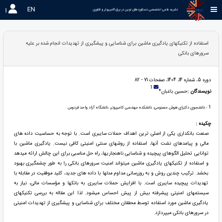
EN
نشریه علمی-تخصصی دستاوردهای نوین در برق،کامپیوتر و فناوری 
استفاده از تکنیکهای یادگیری ماشین برای شناسایی و پیشگیری از تهدیدات انجام شده بر علیه
سرورهای بانکی
دوره 5، شماره 14، 1404، صفحات 71 - 82
1
نویسندگان :
حسین باغبان*
1
- دانشجوی دکترای هوش مصنوعی، دانشکده مهندسی کامیپوتر، دانشگاه آزاد واحد فردوس
چکیده :
صنعت بانکداری یکی از اصلی ترین اهداف حملات سایبری است. با توجه به حساسیت داده های
مالی و پیامدهای نشت آنها، استفاده از روشهای سنتی امنیتی کافی نیست. یادگیری ماشین با
توانایی تحلیل الگوهای پیچیده و شناسایی ناهنجاریها، راه حل مناسبی برای این چالش ارائه میدهد
و استفاده از تکنیکهای یادگیری ماشین میتواند امنیت سرورهای بانکی را به طور چشمگیری بهبود
بخشد. ترکیب چندین روش و به روزرسانی مداوم مدلها با داده های جدید، کلید موفقیت در مقابله با
تهدیدات پیچیده سایبری است. با افزایش حملات سایبری به بانکها و مؤسسات مالی، نیاز به
سیستمهای امنیتی پیشرفته بیش از پیش احساس میشود. لذا این مقاله به بررسی تکنیکهای
یادگیری ماشین مورد استفاده توسط محققان مختلف برای شناسایی و پیشگیری از تهدیدات امنیتی
در سرورهای بانکی میپردازد.