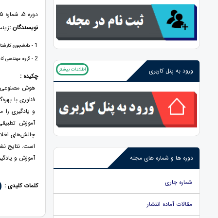
دوره 5، شماره 15، 1404، صفحات 37 - 45
نویسندگان :
زینب
1
- دانشجوی کارشناسی
2
- گروه مهندسی کامپ
اطلاعات بیشتر
ورود به پنل کاربری
چکیده :
هوش مصنوعی به
فناوری با بهره
و یادگیری را 
آموزش تطبیقی،
چالش‌های اخلا
است. نتایج نشا
آموزش و یادگیر
دوره ها و شماره های مجله
شماره جاری
کلمات کلیدی :
مقالات آماده انتشار