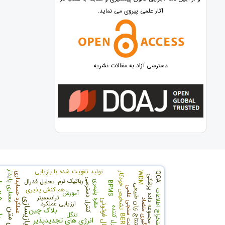
آثار علمی پیروی می نماید.
دسترسی آزاد به مقالات نشریه
تولید تقویت شده با بازیابی
معماری پایدار
WDM
QCA
تشخیص خودکار
عملکرد حسابداری
ماشین بر
مجموعه داده پزشکی
کنترل دسترسی
رباتیک نرم
تحلیل فدرال
مقره پلیمری
BPMS
استنتاج زبان طبیعی
صحت سنجی علمی
هم کنش پذیری
استخراج اطلاعات
آموزش
ترانسمیتر
بازیسازی
یادگیری متضاد
ارزیابی عملکرد
بلاک چین
تنگل
BERT
انرژی های تجدیدپذیر