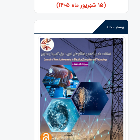
(15 شهریور ماه 1405)
پوستر مجله
›
‹