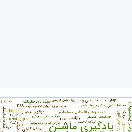
air gap
زبان فارسی
مدل های زبانی بزرگ
محیط ز
استدلال ساختاریافته
دار پشتیبان
محافظه کاری- متغیر پارامتر خطی
سیستم پشتیبان تصمیم گیری DSS
صفحه نمایشگر
ChatGPT
سیستم های اطلاعاتی حسابداری
دوقلوی دیجیتال
فناوری های نوین
ترافیک
SMSها
همگام سازی عمودی
حسابرسی مستمر
رایانش ابری
فناوری اطلاعات
مرور ن
یادگیری ماشین
برنامه نویسی
بازی های ویدیویی
PLC
ریزشبکه
مانیتور
خطا
صرع
داده کاوی
تلفات