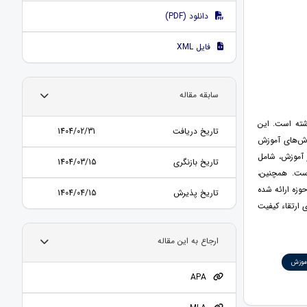
دانلود (PDF)
فایل XML
سابقه مقاله
شته است. این
تاریخ دریافت
1404/02/31
روش‌های آموزش
 آموزش، شامل
تاریخ بازنگری
1404/03/15
است. همچنین،
زه ارائه شده
تاریخ پذیرش
1404/04/15
 ارتقاء کیفیت
ارجاع به این مقاله
آموزش
APA