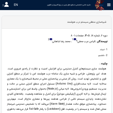
EN
نشریه علمی-تخصصی دستاوردهای نوین در برق،کامپیوتر و فناوری 
شبیه‌سازی منطقی سیستم درب هوشمند
دوره 6، شماره 18، 1405، صفحات 1 - 8
2
1
نویسندگان :
الیاس عرب محقی*
، محمد رضا شاهانی
1
- استاد
2
- دانشجو
چکیده :
هوشمند سازی سیستم‌های کنترل دسترسی برای افزایش امنیت و نظارت از راه‌دور ضروری است.
هدف این پژوهش، طراحی و شبیه ‌سازی یک سامانه درب هوشمند امن با تمرکز بر منطق کنترلی
قوی و تشخیص تهدید است. روش کار مبتنی بر پیاده‌سازی عملی در محیط شبیه‌سازی با یک معماری
سه‌لایه است: لایه سخت‌افزاری (Arduino Uno) مسئول اجرای منطق کنترلی مبتنی بر حالت و
مدیریت مستقیم ورودی/خروجی‌ها، لایه میانی (Node.js) به‌عنوان واسط امن برای اعتبارسنجی و
ارسال فرمان‌ها، و لایه کاربری (اپلیکیشن موبایل) برای کنترل و مشاهده وضعیت. یافته‌های کلیدی
نشان‌دهنده پایداری سیستم ناشی از طراحی هدفمند پین‌ها و معماری ماژولار است. مهم‌ترین
دستاورد، پیاده‌سازی موفق حالت هشدار (Alarm State) می‌باشد که با تشخیص دسترسی غیرمجاز
محلی فعال شده و سیستم را در وضعیت قفل (Lockdown) با رفتار Fail-Safe قرار می‌دهد؛ به‌طوری