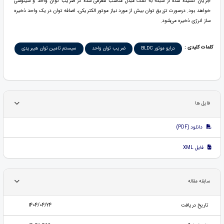
جریان کشیده شده از شبکه به کمک مبدل مناسب معرفی شده در ضریب توان واحد و سینوسی
خواهد بود. درصورت تزریق توان بیش از مورد نیاز موتور الکتریکی، اضافه توان در یک واحد ذخیره
ساز انرژی ذخیره می‌شود.
کلمات کلیدی :
درایو موتور BLDC
ضریب توان واحد
سیستم تامین توان هیبریدی
فایل ها
دانلود (PDF)
فایل XML
سابقه مقاله
تاریخ دریافت
1404/04/24