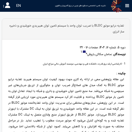
EN
نشریه علمی-تخصصی دستاوردهای نوین در برق،کامپیوتر و فناوری 
تغذیه درایو موتور BLDC با ضریب توان واحد با سیستم تامین توان هیبریدی خورشیدی و ذخیره
ساز انرژی
دوره 5، شماره 16، 1404، صفحات 16 - 32
1
نویسندگان :
سامان سکاکی باروقی*
1
- کارشناسی ارشد برق قدرت، دانشکده فنی و مهندسی، موسسه آموزش عالي سراج، ایران
چکیده :
این مقاله پژوهشی سعی در ارائه راه کاری جهت بهبود کیفیت توان سیستم هیبرید تغذیه درایو
موتور BLDC به کمک مبدل های اصلاح‌گر ضریب توان و جلوگیری از تزریق جریان‌های غیر
سینوسی به شبکه می‌باشد. سه منبع تامین توان خورشیدی و باتری و شبکه با ایجاد تعادل توان به
تامین بار موتور BLDC پرداخته و قابلیت کار کرد سیستم های هیبریدی مورد ارزیابی قرار گرفته
است. در این پژوهش، سناریوهای مختلفی برای مدیریت توان واحد تغذیه‌کننده موتور BLDC در
نظر گرفته شده است. در این مقاله واحد خورشیدی به تزریق توان به لینک DC مشترک با اینورتر
موتور BLDC می‌پردازد. موتور‌ BLDC از طریق اینورتر منبع ولتاژی متصل به لینک DC مشترک
تغذیه شده و به گونه‌ای کنترل می‌شود که موتور سرعت مطلوب را تعقیب نماید. بار در مراحل
مختلف به صورت پله افزایش و یا کاهش می‌یابد. کمبود‌ توان از شبکه بالادستی اخذ می‌شود،