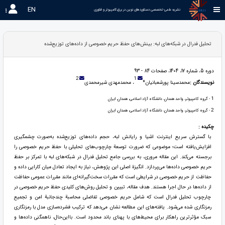
EN
نشریه علمی-تخصصی دستاوردهای نوین در برق،کامپیوتر و فناوری 
تحلیل فدرال در شبکه‌های لبه: بینش‌های حفظ حریم خصوصی از داده‌های توزیع‌شده
دوره 5، شماره 17، 1404، صفحات 84 - 93
2
1
نویسندگان :
محمدسینا پورشعبانیان*
، محمدمهدی شیرمحمدی
1
- گروه کامپیوتر، واحد همدان، دانشگاه آزاد اسلامی، همدان، ایران
2
- گروه کامپیوتر، واحد همدان، دانشگاه آزاد اسلامی، همدان، ایران
چکیده :
با گسترش سریع اینترنت اشیا و رایانش لبه، حجم داده‌های توزیع‌شده به‌صورت چشمگیری
افزایش‌یافته است؛ موضوعی که ضرورت توسعة چارچوب‌های تحلیلی با حفظ حریم خصوصی را
برجسته می‌کند. این مقاله مروری، به بررسی جامع تحلیل فدرال در شبکه‌های لبه با تمرکز بر حفظ
حریم خصوصی داده‌ها می‌پردازد. انگیزة اصلی این پژوهش، نیاز به ایجاد تعادل میان کارایی داده و
حفاظت از حریم خصوصی در شرایطی است که مقررات سخت‌گیرانه‌ای مانند مقررات عمومی حفاظت
از داده‌ها در حال اجرا هستند. هدف مقاله، تبیین و تحلیل روش‌های کلیدی حفظ حریم خصوصی در
چارچوب تحلیل فدرال است که شامل حریم خصوصی تفاضلی محاسبة چندجانبة امن و تجمیع
رمزنگاری شده می‌شود. یافته‌های این مطالعه نشان می‌دهد که ترکیب فشرده‌سازی مدل با رمزنگاری
سبک مؤثرترین راهکار برای محیط‌های با پهنای باند محدود است. بااین‌حال، ناهمگنی داده‌ها و