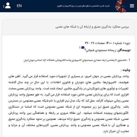
EN
نشریه علمی-تخصصی دستاوردهای نوین در برق،کامپیوتر و فناوری 
بررسی عملکرد یادگیری عمیق و ارتباط آن با شبکه های عصبی
دوره 1، شماره 1، 1400، صفحات 26 - 36
1
نویسندگان :
ریحانه مسجودی شچانی*
1
- دانشجوی کارشناسی ارشد معماری سیستمهای کامپیوتری واحد الکترونیکی دانشگاه آزاد اسلامی تهران ایران
چکیده :
واحد پردازش عصبی در جهان امروز، در بسیاری از تجهیزات مورد استفاده قرار می گیرد. تلفن های
هوشمند، کامپیوترها، ماشین های خودران و فناوری اطلاعات. با این حال در چند سال گذشته
تغییرات و نوآوری های باورنکردنی در یادگیری ماشین ایجاد شده است. واحد پردازش عصبی سخت
افزاری است که برای پردازش عصبی خاص مورد استفاده قرار می گیرد. به طور معمول واحد پردازش
عصبی زمانی میتواند کارآمد عمل کند که یک مدل نرم افزاری با نام شبکه عصبی مصنوعی در دسترس
باشد. یادگیری عمیق نیز زیر مجموعه ای از شبکه عصبی مصنوعی است که اساسا در دستکاری
الگوریتمهای پیچیده استفاده میشود. این مقاله مروری بر رابطه و هماهنگی بین واحد پردازش
عصبی، شبکه عصبی مصنوعی و یادگیری عمیق ارائه میدهد، همچنین بر نحوه عملکرد یادگیری عمیق
و همکاری آن با شبکه عصبی مصنوعی و واحد پردازش عصبی، کاربردهای مختلف آن و مزایا و
معایب آن تمرکز دارد.