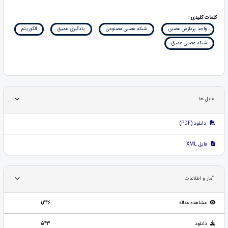
کلمات کلیدی :
واحد پردازش عصبی
شبکه عصبی مصنوعی
یادگیری عمیق
الگوریتم
شبکه عصبی عمیق
فایل ها
دانلود (PDF)
فایل XML
آمار و اطلاعات
مشاهده مقاله
1,246
دانلود
543