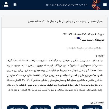
EN
نشریه علمی-تخصصی دستاوردهای نوین در برق،کامپیوتر و فناوری 
هوش مصنوعی در بودجه‌بندی و پیش‌بینی مالی سازمان‌ها: یک مطالعه مروری
دوره 6، شماره 18، 1405، صفحات 135 - 147
1
نویسندگان :
محمد لطفی*
1
- پژوهشگر مستقل حوزه مدیریت منابع مالی
چکیده :
بودجه‌بندی و پیش‌بینی مالی از حیاتی‌ترین فرآیندهای مدیریت سازمانی هستند که دقت آن‌ها
مستقیماً بر تصمیم‌گیری استراتژیک تأثیر می‌گذارد. این مقاله مروری با بررسی ادبیات موجود در بازه
۲۰۲۰–۲۰۲۵، کاربردهای هوش مصنوعی را در فرآیندهای بودجه‌بندی سازمانی، پیش‌بینی جریان
نقدی، برنامه‌ریزی مالی و تحلیل انحراف بودجه بررسی می‌کند. یافته‌ها نشان می‌دهد که مدل‌های
یادگیری ماشین و یادگیری عمیق خطای پیش‌بینی مالی را به‌طور میانگین تا ۳۰–۴۰٪ کاهش داده‌اند
و فرآیند بودجه‌بندی را از یک رویکرد دوره‌ای به یک فرآیند پیوسته و پویا تبدیل کرده‌اند. با این حال،
چالش‌هایی نظیر کیفیت داده، مقاومت سازمانی و نیاز به تفسیرپذیری مدل‌ها همچنان وجود دارد.
کلمات کلیدی :
هوش مصنوعی
بودجه‌بندی سازمانی
پیش‌بینی مالی
یادگیری ماشین