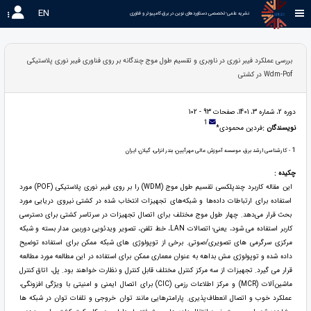
EN
نشریه علمی-تخصصی دستاوردهای نوین در برق،کامپیوتر و فناوری 
بررسی عملکرد فیبر نوری در ناوبری و تقسیم طول موج چندگانه بر روی فناوری فیبر نوری پلاستیکی
Wdm-Pof در کشتی
دوره 2، شماره 3، 1401، صفحات 93 - 102
1
نویسندگان :
فردین محمودی*
1
- کارشناسی ارشد برق، موسسه آموزش عالی مهرآیین، بندر انزلی، گیلان، ایران
چکیده :
این مقاله کاربرد چندپلکسی تقسیم طول موج (WDM) را بر روی فیبر نوری پلاستیکی (POF) مورد
استفاده برای ارتباطات داده‌ها و شبکه‌های تجهیزات انتخاب شده در کشتی نیروی دریایی مورد
بحث قرار می‌دهد. چهار طول موج مختلف برای اتصال تجهیزات در سرتاسر کشتی برای دسترسی
کاربر استفاده می شود، یعنی؛ اتصالات LAN، خط تلفن، تصویر ویدئویی دوربین مدار بسته و شبکه
مرکزی سرگرمی های تصویری/صوتی. برخی از توپولوژی های شبکه ممکن برای استفاده توضیح
داده شده و توپولوژی مش بداهه به عنوان معماری ممکن برای استفاده در این مطالعه مورد مطالعه
قرار می گیرد. تجهیزات از سه مرکز کنترل مختلف قابل کنترل و نظارت خواهند بود. پل، اتاق کنترل
ماشین‌آلات (MCR) و مرکز اطلاعات رزمی (CIC) برای اتصال ایمنی و امنیتی با ویژگی افزونگی،
عملکرد خوب و اتصال انعطاف‌پذیری. پارامترهایی مانند توان خروجی و تلفات توان در شبکه ها