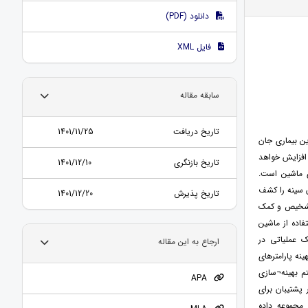
دانلود (PDF)
فایل XML
سابقه مقاله
تاریخ دریافت
1401/11/25
ین بیماری جان
 افزایش خواهد
تاریخ بازنگری
1401/12/10
 ماشین است.
ن سینه را کشف
تاریخ پذیرش
1401/12/20
 تشخیص و کمک
ده از ماشین
 عملیاتی در
ارجاع به این مقاله
ه پارامترهای
م بهینه¬سازی
APA
پشتیبان برای
مجموعه داده