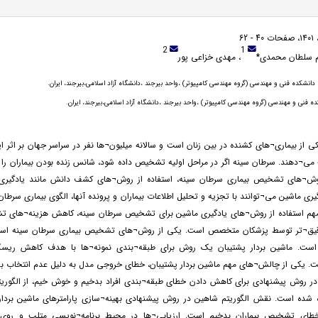
2
1
م سلطان محمدی*
، مهدی خزاعی پور
دانشکده فنی و مهندسی (گروه مهندسی کامپیوتر) ،واحد بیرجند ،دانشگاه آزاد اسلامی،بیرجند، ایران.
ده فنی و مهندسی (گروه مهندسی کامپیوتر) ،واحد بیرجند ،دانشگاه آزاد اسلامی،بیرجند، ایران.
 از بیماری¬های کشنده در بین زنان است و سالانه میلیون¬ها نفر در سراسر جهان بر اثر ا
می¬دهند. سرطان سینه اگر در مراحل اولیه تشخیص داده شود، شانس زنده بودن بیماران را
روش¬های تشخیص بیماری سرطان سینه، استفاده از روش¬های کشف دانش مانند یادگیری
ی ماشین می¬توانند با تجزیه و تحلیل اطلاعات بیماران و پرونده آنها، الگوی بیماری سرطا
مهم استفاده از روش¬های یادگیری ماشین برای تشخیص سرطان سینه، کاهش هزینه¬های
ق¬تر توسط پزشکان متخصص است. یکی از روش¬های تشخیص بیماری سرطان سینه استفا
ن است. ماشین بردار پشتیبان یک روش برای طبقه¬بندی نمونه¬ها با هدف کاهش ریسک
. یکی از چالش¬های مهم ماشین بردار پشتیبان، خطای خروجی مدل به دلیل عدم انتخاب بهین
در روش پیشنهادی برای کاهش دادن خطای طبقه¬بندی افراد بدخیم و خوش خیم، از الگوریت
 شده است. نقش الگوریتم شاهین در روش پیشنهادی بهینه¬سازی پارامترهای ماشین بردار 
ای تشخیص بیماران بدخیم است. ارزیابی¬ها در محیط برنامه¬نویسی متلب و روی 