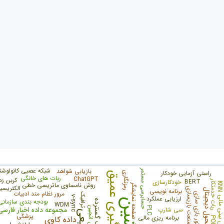
شبکه عصبی کانولوشن
بازیابی شواهد
حسابرسی مستمر
راستی آزمایی خودکار
رمزنگاری
یادگیری عمیق
ربات های خانگی
ChatGPT
کربن زد
BERT
خودکارسازی
ربات خدمتکار
KN
روش نامساوی ماتریسی خطی
صفحه نمایشگر
الکتریسی
صنعت بازیسازی
برنامه نویسی
تحول دیجیتال
مرور نظام مند ادبیات
موتور بازی سازی
ترافیک
ارزیابی عملکرد
v-sync
 بینی مالی
بودجه بندی سازمانی
طیف گسترده
WDM
تشخیص انجین
مجموعه داده اخبار فارسی
PLC
سی شارپ
پزشکی
برنامه ریزی مالی
داده کاوی
POF