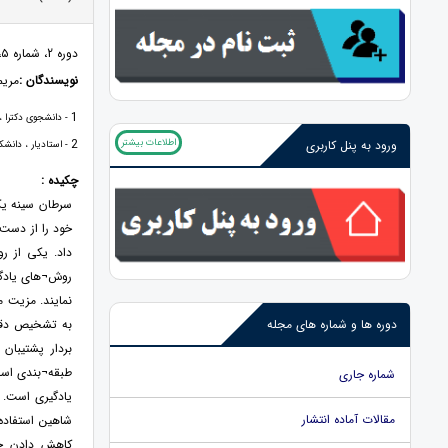
دوره 2، شماره ۵، ۱۴۰۱، صفحات 40 - 62
نویسندگان :
مری
1
- دانشجوی دکترا ، 
اطلاعات بیشتر
2
ورود به پنل کاربری
- استادیار ، دانشک
چکیده :
سرطان سینه یکی
خود را از دست 
داد. یکی از 
روش¬های یادگیر
نمایند. مزیت 
به تشخیص دقی
دوره ها و شماره های مجله
بردار پشتیبا
طبقه¬بندی است
شماره جاری
یادگیری است. 
مقالات آماده انتشار
شاهین استفاده
کاهش دادن خط