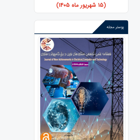
(15 شهریور ماه 1405)
پوستر مجله
›
‹