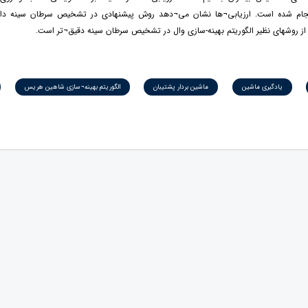
جام شده است. ارزیابی¬ها نشان می¬دهد روش پیشنهادی در تشخیص سرطان سینه دارای
یادگیری ماشین
ماشین بردار پشتیبان
الگوریتم بهینه¬سازی شاهین هریس