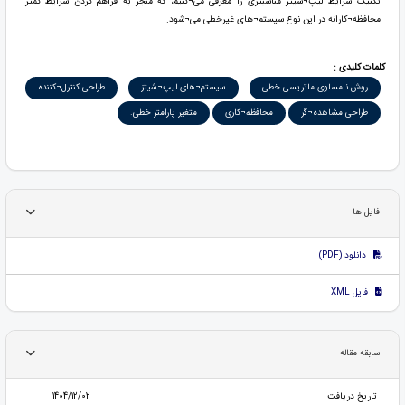
تکنیک شرايط ليپ¬شیتز مناسبتری را معرفی می¬کنیم، که منجر به فراهم کردن شرايط کمتر
محافظه¬کارانه در این نوع سیستم¬های غیرخطی می¬شود.
کلمات کلیدی :
روش نامساوی ماتریسی خطی
سیستم¬های لیپ¬شیتز
طراحی کنترل¬کننده
طراحی مشاهده¬گر
محافظه¬کاری
متغیر پارامتر خطی.
فایل ها
دانلود (PDF)
فایل XML
سابقه مقاله
تاریخ دریافت
1404/12/02