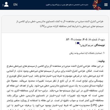
EN
نشریه علمی-تخصصی دستاوردهای نوین در برق،کامپیوتر و فناوری 
طراحی کنترل¬کننده مبتنی¬بر مشاهده¬گر به كمك نامساوي ماتريسی خطی برای کلاسی از
سیستم¬های غیرخطی با شرایط کمتر محافظه کارانه مبتنی برLPV
دوره 6، شماره 18، 1405، صفحات 41 - 54
1
نویسندگان :
مریم کازرونی*
1
- استادیار دانشگاه آزاد اسلامی واحد زرقان
چکیده :
در این مقاله، طراحي کنترل¬کننده مبتنی¬بر مشاهده¬گر برای کلاسی از سیستم های غیرخطی مطرح
شده است. امکان طراحی کنترل¬کننده برای برخی از سیستم¬های غیرخطی وجود ندارد، از آنجایی
که ترم غیرخطی باید در شرطی موسوم به شرط لیپ¬شیتز صادق باشد. لیپ¬شیتز شکل قویتری از
پیوستگی برای توابع است، که در آن تابع از نظر سرعت تغییرات محدود می‌باشد. معمولا حل
اینگونه مسائل منجرب به یک سری نامساوی ماتریسی خطی می¬شود. یکی از اهداف این مقاله کم
کردن محافظه¬کاری در این نوع سیستم¬ها می¬باشد. دراین¬جا کم کردن محافظه¬کاری به این
معنی است که هرچه بازه تغییرات ثابت لیپ¬شیتز در نامساوی ماتریسی خطی بزرگتر باشد
محافظه¬کاری کمتر است و جواب دقیق¬تر است. در این مقاله با استفاده از رویکرد متغیر پارامتر
خطی (LPV) محدودیت¬هایی که شرط لیپ¬شیتز بوجود می¬آورد را برطرف می¬کنیم. با اين